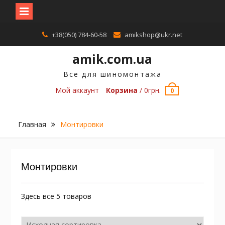
П
+38(050) 784-60-58
amikshop@ukr.net
е
р
amik.com.ua
е
й
Все для шиномонтажа
т
Мой аккаунт
Корзина
/
0
грн.
0
и
к
с
о
Главная
Монтировки
д
е
р
ж
Монтировки
и
м
Здесь все 5 товаров
о
м
у